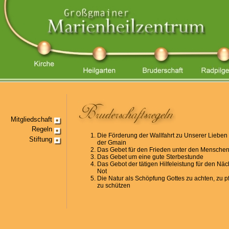
Mitgliedschaft
Regeln
Die Förderung der Wallfahrt zu Unserer Lieben
Stiftung
der Gmain
Das Gebet für den Frieden unter den Mensche
Das Gebet um eine gute Sterbestunde
Das Gebot der tätigen Hilfeleistung für den Näc
Not
Die Natur als Schöpfung Gottes zu achten, zu p
zu schützen